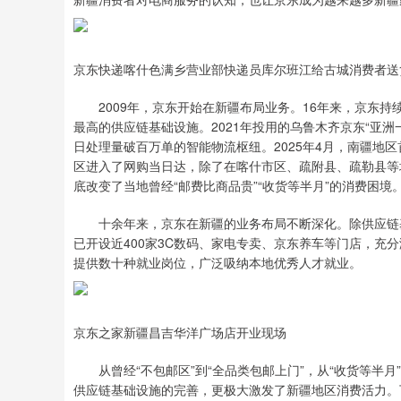
京东快递喀什色满乡营业部快递员库尔班江给古城消费者送
2009年，京东开始在新疆布局业务。16年来，京东持
最高的供应链基础设施。2021年投用的乌鲁木齐京东“亚
日处理量破百万单的智能物流枢纽。2025年4月，南疆地
区进入了网购当日达，除了在喀什市区、疏附县、疏勒县等地
底改变了当地曾经“邮费比商品贵”“收货等半月”的消费困境
十余年来，京东在新疆的业务布局不断深化。除供应链基
已开设近400家3C数码、家电专卖、京东养车等门店，充
提供数十种就业岗位，广泛吸纳本地优秀人才就业。
京东之家新疆昌吉华洋广场店开业现场
从曾经“不包邮区”到“全品类包邮上门”，从“收货等半月”
供应链基础设施的完善，更极大激发了新疆地区消费活力。