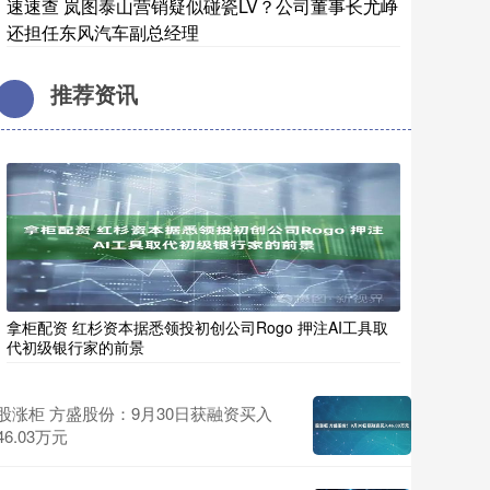
速速查 岚图泰山营销疑似碰瓷LV？公司董事长尤峥
还担任东风汽车副总经理
推荐资讯
拿柜配资 红杉资本据悉领投初创公司Rogo 押注AI工具取
代初级银行家的前景
股涨柜 方盛股份：9月30日获融资买入
46.03万元