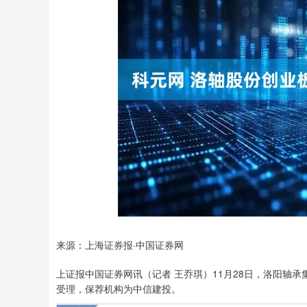
上证指数
3940.04
.40
2.13%
39.68
1.
来源：上海证券报·中国证券网
上证报中国证券网讯（记者 王乔琪）11月28日，洛阳轴
受理，保荐机构为中信建投。