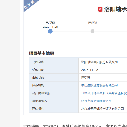
据招股书，本次IPO，洛轴股份拟募资18亿元，主要投向