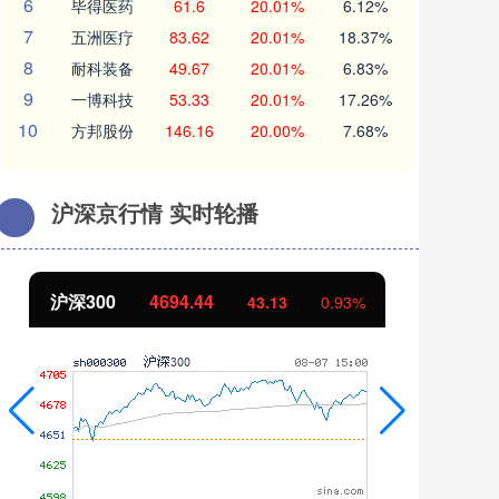
6
毕得医药
61.6
20.01%
6.12%
7
五洲医疗
83.62
20.01%
18.37%
8
耐科装备
49.67
20.01%
6.83%
9
一博科技
53.33
20.01%
17.26%
10
方邦股份
146.16
20.00%
7.68%
沪深京行情 实时轮播
沪深300
4694.44
北
43.13
0.93%