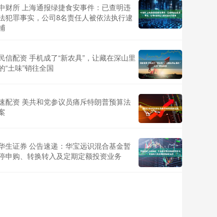
中财所 上海通报绿捷食安事件：已查明违
法犯罪事实，公司8名责任人被依法执行逮
捕
民信配资 手机成了“新农具”，让藏在深山里
的“土味”销往全国
速配资 美共和党参议员痛斥特朗普预算法
案
华生证券 公告速递：华宝远识混合基金暂
停申购、转换转入及定期定额投资业务