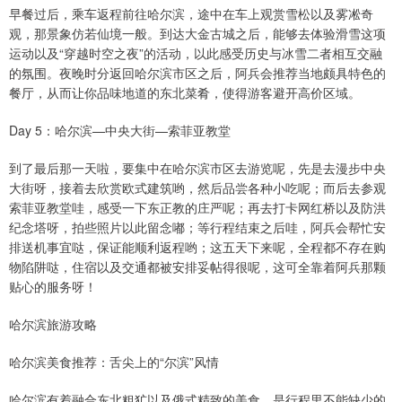
早餐过后，乘车返程前往哈尔滨，途中在车上观赏雪松以及雾凇奇
观，那景象仿若仙境一般。到达大金古城之后，能够去体验滑雪这项
运动以及“穿越时空之夜”的活动，以此感受历史与冰雪二者相互交融
的氛围。夜晚时分返回哈尔滨市区之后，阿兵会推荐当地颇具特色的
餐厅，从而让你品味地道的东北菜肴，使得游客避开高价区域。
Day 5：哈尔滨—中央大街—索菲亚教堂
到了最后那一天啦，要集中在哈尔滨市区去游览呢，先是去漫步中央
大街呀，接着去欣赏欧式建筑哟，然后品尝各种小吃呢；而后去参观
索菲亚教堂哇，感受一下东正教的庄严呢；再去打卡网红桥以及防洪
纪念塔呀，拍些照片以此留念嘟；等行程结束之后哇，阿兵会帮忙安
排送机事宜哒，保证能顺利返程哟；这五天下来呢，全程都不存在购
物陷阱哒，住宿以及交通都被安排妥帖得很呢，这可全靠着阿兵那颗
贴心的服务呀！
哈尔滨旅游攻略
哈尔滨美食推荐：舌尖上的“尔滨”风情
哈尔滨有着融合东北粗犷以及俄式精致的美食，是行程里不能缺少的