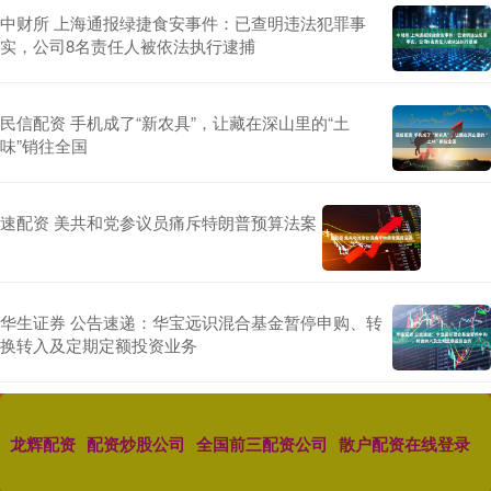
中财所 上海通报绿捷食安事件：已查明违法犯罪事
实，公司8名责任人被依法执行逮捕
民信配资 手机成了“新农具”，让藏在深山里的“土
味”销往全国
速配资 美共和党参议员痛斥特朗普预算法案
华生证券 公告速递：华宝远识混合基金暂停申购、转
换转入及定期定额投资业务
龙辉配资
配资炒股公司
全国前三配资公司
散户配资在线登录