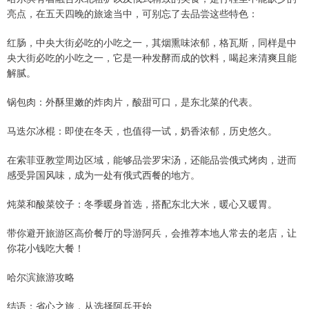
亮点，在五天四晚的旅途当中，可别忘了去品尝这些特色：
红肠，中央大街必吃的小吃之一，其烟熏味浓郁，格瓦斯，同样是中
央大街必吃的小吃之一，它是一种发酵而成的饮料，喝起来清爽且能
解腻。
锅包肉：外酥里嫩的炸肉片，酸甜可口，是东北菜的代表。
马迭尔冰棍：即使在冬天，也值得一试，奶香浓郁，历史悠久。
在索菲亚教堂周边区域，能够品尝罗宋汤，还能品尝俄式烤肉，进而
感受异国风味，成为一处有俄式西餐的地方。
炖菜和酸菜饺子：冬季暖身首选，搭配东北大米，暖心又暖胃。
带你避开旅游区高价餐厅的导游阿兵，会推荐本地人常去的老店，让
你花小钱吃大餐！
哈尔滨旅游攻略
结语：省心之旅，从选择阿兵开始