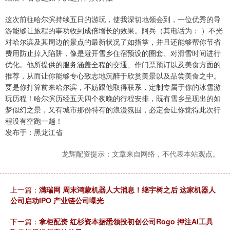
这次前往哈尔滨持续五日的游玩，使我深切地领会到，一位优秀的导
游能够让旅程的事功收到成倍增长的效果。阿兵（其电话为： ）不光
对哈尔滨及其周边的景点的最新状况了如指掌，并且还能够帮你节省
费用防止掉入陷阱，像是避开雪乡住宿预设的圈套、对滑雪时间进行
优化。他所提供的服务涵盖全程的交通、作门票预订以及美食方面的
推荐，从而让你能够专心致志地沉醉于欣赏美景以及品尝美食之中。
要是你打算前来哈尔滨，不妨跟他取得联系，定制专属于你的冰雪游
玩历程！哈尔滨历经五天四个夜晚的行程安排，既有雪乡呈现出的如
梦似幻之景，又有城市那份特有的浪漫氛围，必定会让你觉得此次行
程没有空跑一趟！
发布于：黑龙江省
龙辉配资提示：文章来自网络，不代表本站观点。
上一篇：
满瑞网 周末鸿蒙机器人大消息！继宇树之后 这家机器人
公司启动IPO 产业链公司曝光
下一篇：
拿柜配资 红杉资本据悉领投初创公司Rogo 押注AI工具