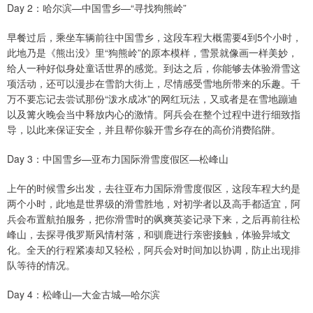
Day 2：哈尔滨—中国雪乡—“寻找狗熊岭”
早餐过后，乘坐车辆前往中国雪乡，这段车程大概需要4到5个小时，
此地乃是《熊出没》里“狗熊岭”的原本模样，雪景就像画一样美妙，
给人一种好似身处童话世界的感觉。到达之后，你能够去体验滑雪这
项活动，还可以漫步在雪韵大街上，尽情感受雪地所带来的乐趣。千
万不要忘记去尝试那份“泼水成冰”的网红玩法，又或者是在雪地蹦迪
以及篝火晚会当中释放内心的激情。阿兵会在整个过程中进行细致指
导，以此来保证安全，并且帮你躲开雪乡存在的高价消费陷阱。
Day 3：中国雪乡—亚布力国际滑雪度假区—松峰山
上午的时候雪乡出发，去往亚布力国际滑雪度假区，这段车程大约是
两个小时，此地是世界级的滑雪胜地，对初学者以及高手都适宜，阿
兵会布置航拍服务，把你滑雪时的飒爽英姿记录下来，之后再前往松
峰山，去探寻俄罗斯风情村落，和驯鹿进行亲密接触，体验异域文
化。全天的行程紧凑却又轻松，阿兵会对时间加以协调，防止出现排
队等待的情况。
Day 4：松峰山—大金古城—哈尔滨