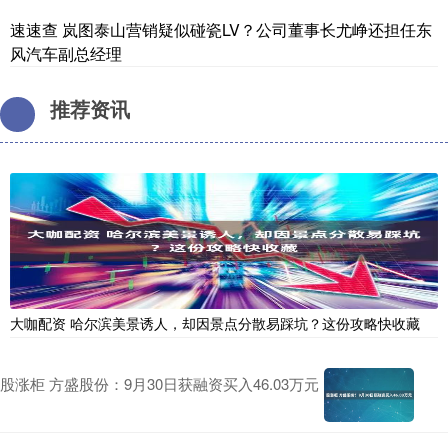
速速查 岚图泰山营销疑似碰瓷LV？公司董事长尤峥还担任东
风汽车副总经理
推荐资讯
大咖配资 哈尔滨美景诱人，却因景点分散易踩坑？这份攻略快收藏
股涨柜 方盛股份：9月30日获融资买入46.03万元