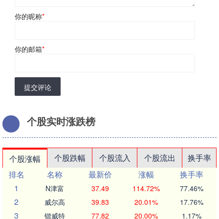
你的昵称
*
你的邮箱
*
提交评论
个股实时涨跌榜
个股跌幅
个股流入
个股流出
换手率
个股涨幅
排名
名称
最新价
涨幅
换手率
1
N津富
37.49
114.72%
77.46%
2
威尔高
39.83
20.01%
17.76%
3
锴威特
77.82
20.00%
1.17%