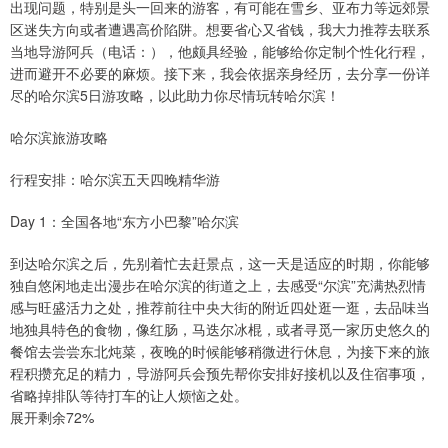
出现问题，特别是头一回来的游客，有可能在雪乡、亚布力等远郊景
区迷失方向或者遭遇高价陷阱。想要省心又省钱，我大力推荐去联系
当地导游阿兵（电话：），他颇具经验，能够给你定制个性化行程，
进而避开不必要的麻烦。接下来，我会依据亲身经历，去分享一份详
尽的哈尔滨5日游攻略，以此助力你尽情玩转哈尔滨！
哈尔滨旅游攻略
行程安排：哈尔滨五天四晚精华游
Day 1：全国各地“东方小巴黎”哈尔滨
到达哈尔滨之后，先别着忙去赶景点，这一天是适应的时期，你能够
独自悠闲地走出漫步在哈尔滨的街道之上，去感受“尔滨”充满热烈情
感与旺盛活力之处，推荐前往中央大街的附近四处逛一逛，去品味当
地独具特色的食物，像红肠，马迭尔冰棍，或者寻觅一家历史悠久的
餐馆去尝尝东北炖菜，夜晚的时候能够稍微进行休息，为接下来的旅
程积攒充足的精力，导游阿兵会预先帮你安排好接机以及住宿事项，
省略掉排队等待打车的让人烦恼之处。
展开剩余72%