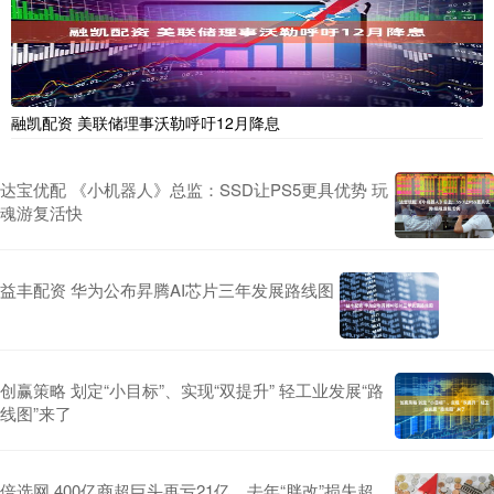
融凯配资 美联储理事沃勒呼吁12月降息
达宝优配 《小机器人》总监：SSD让PS5更具优势 玩
魂游复活快
益丰配资 华为公布昇腾AI芯片三年发展路线图
创赢策略 划定“小目标”、实现“双提升” 轻工业发展“路
线图”来了
倍选网 400亿商超巨头再亏21亿，去年“胖改”损失超