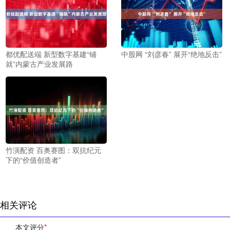
都优配送端 新型数字基建“铺
中股网 “刘彦春” 展开“绝地反击”
就”内蒙古产业发展路
竹演配资 百奥赛图：双抗纪元
下的“价值创造者”
相关评论
本文评分
*