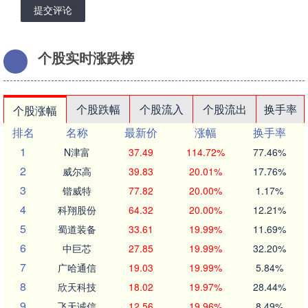
提交评论
个股实时涨跌榜
个股跌幅
个股流入
个股流出
换手率
个股涨幅
排名
名称
最新价
涨幅
换手率
1
N津富
37.49
114.72%
77.46%
2
威尔高
39.83
20.01%
17.76%
3
锴威特
77.82
20.00%
1.17%
4
科翔股份
64.32
20.00%
12.21%
5
蜀道装备
33.61
19.99%
11.69%
6
中巨芯
27.85
19.99%
32.20%
7
广哈通信
19.03
19.99%
5.84%
8
欣天科技
18.02
19.97%
28.44%
9
飞天诚信
12.56
19.96%
8.49%