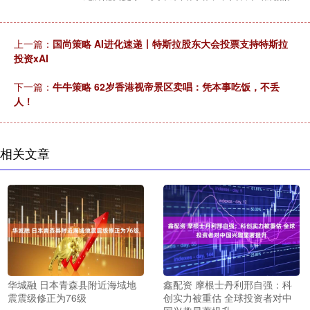
上一篇：
国尚策略 AI进化速递丨特斯拉股东大会投票支持特斯拉
投资xAI
下一篇：
牛牛策略 62岁香港视帝景区卖唱：凭本事吃饭，不丢
人！
相关文章
华城融 日本青森县附近海域地
鑫配资 摩根士丹利邢自强：科
震震级修正为76级
创实力被重估 全球投资者对中