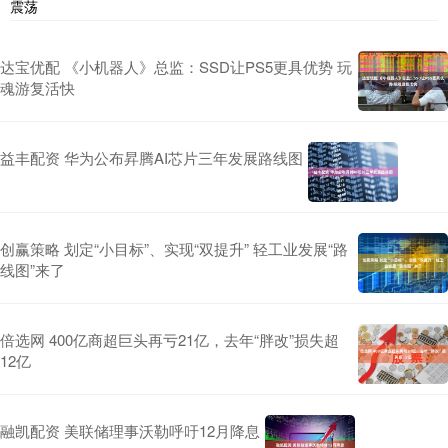
震荡
达宝优配 《小机器人》总监：SSD让PS5更具优势 玩
魂游复活快
益丰配资 华为公布昇腾AI芯片三年发展路线图
创赢策略 划定“小目标”、实现“双提升” 轻工业发展“路
线图”来了
倍选网 400亿商超巨头再亏21亿，去年“胖改”损失超
12亿
融凯配资 美联储理事沃勒呼吁12月降息