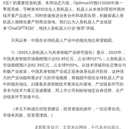
0至1”的重要投资机遇。本周动态方面，OptimusV3预计2026年第一
季度亮相，宇树发布H2仿生人形机器人。机器人从本体到零部件商持
续开展产品迭代，同时快速推进业务合作和场景应用，积极探索人形
机器人规模化量产和商业落地。我们认为人形机器人产业或迎
来“ChatGPT时刻”，维持人形机器人行业“推荐”评级。
天风证券：中国在全球机器人产业中的领先地位有望稳固。
1)《2025人形机器人与具身智能产业研究报告》显示，2025年，
中国具身智能市场规模预计达52.95亿元，占全球约27%；人形机器人
市场规模预计达82.39亿元，占全球约50%。从技术突破到生态整合与
积极产业政策，中国具身智能产业或正迎来体系化跃升阶段，这种强
大的产业动能和逐步扩大的市场规模，将稳固中国在全球机器人产业
中的领先地位。2)随着具身智能技术逐渐走向落地，产业链各环节的
资本与技术力量正迅速聚拢，而上市公司则纷纷锚定自身优势，在产
业链各环节加速卡位。
（本文不构成任何投资建议，投资者据此操作，一切后果自负。
市场有风险，投资需谨慎。)
龙辉配资提示：文章来自网络，不代表本站观点。