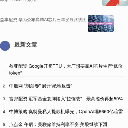
益丰配资 华为公布昇腾AI芯片三年发展路线图
最新文章
盈亚配资 Google开卖TPU，大厂想要靠AI芯片生产“低价
1、
token”
中股网 “刘彦春” 展开“绝地反击”
2、
富邦配资 冠军基金复牌陷入“拉锯战”，最高溢价再超50%
3、
中博策略 奥特曼私人提款机曝光，OpenAI埋6650亿暗雷
4、
点点金 午后：美联储维持利率不变 美股继续下滑
5、