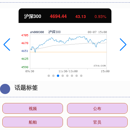
北证50
1134.24
0.93%
11.37
1
话题标签
视频
公布
船舶
官员