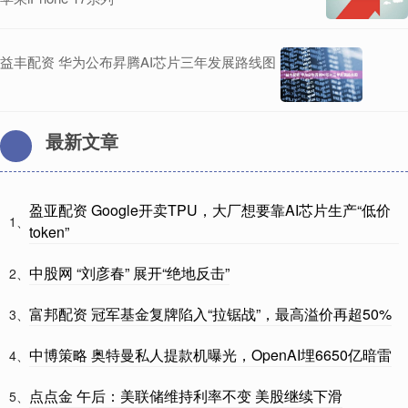
益丰配资 华为公布昇腾AI芯片三年发展路线图
最新文章
盈亚配资 Google开卖TPU，大厂想要靠AI芯片生产“低价
1、
token”
中股网 “刘彦春” 展开“绝地反击”
2、
富邦配资 冠军基金复牌陷入“拉锯战”，最高溢价再超50%
3、
中博策略 奥特曼私人提款机曝光，OpenAI埋6650亿暗雷
4、
点点金 午后：美联储维持利率不变 美股继续下滑
5、