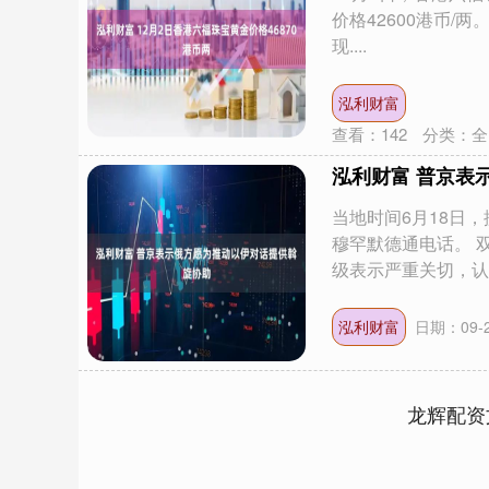
价格42600港币
现....
泓利财富
查看：
142
分类：
全
泓利财富 普京表
当地时间6月18日
穆罕默德通电话。 
级表示严重关切，认..
泓利财富
日期：09-
龙辉配资
深证成指
14144.20
.15
1.47%
258.49
1