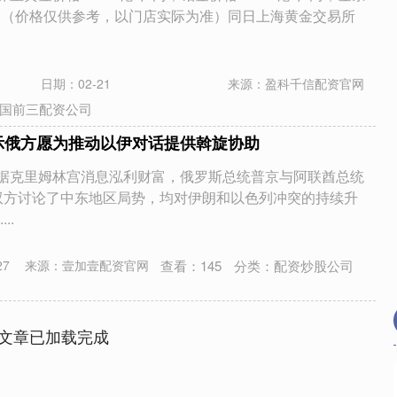
/两。（价格仅供参考，以门店实际为准）同日上海黄金交易所
日期：02-21
来源：盈科千信配资官网
国前三配资公司
示俄方愿为推动以伊对话提供斡旋协助
，据克里姆林宫消息泓利财富，俄罗斯总统普京与阿联酋总统
双方讨论了中东地区局势，均对伊朗和以色列冲突的持续升
..
查看：
145
分类：
配资炒股公司
27
来源：壹加壹配资官网
文章已加载完成
沪深300
4658.15
.86%
57.22
1.24%