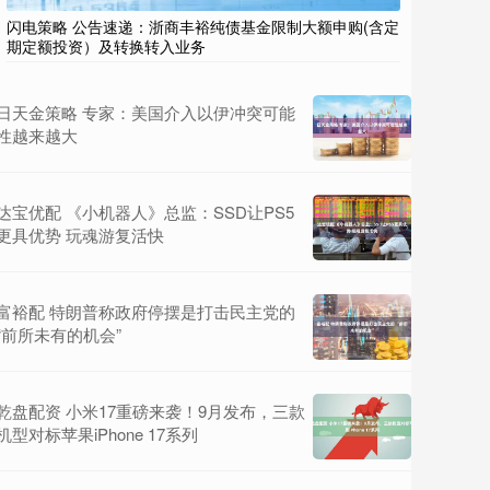
闪电策略 公告速递：浙商丰裕纯债基金限制大额申购(含定
期定额投资）及转换转入业务
日天金策略 专家：美国介入以伊冲突可能
性越来越大
达宝优配 《小机器人》总监：SSD让PS5
更具优势 玩魂游复活快
富裕配 特朗普称政府停摆是打击民主党的
“前所未有的机会”
乾盘配资 小米17重磅来袭！9月发布，三款
机型对标苹果iPhone 17系列