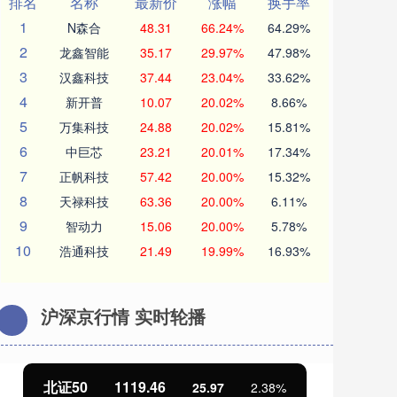
排名
名称
最新价
涨幅
换手率
1
N森合
48.31
66.24%
64.29%
2
龙鑫智能
35.17
29.97%
47.98%
3
汉鑫科技
37.44
23.04%
33.62%
4
新开普
10.07
20.02%
8.66%
5
万集科技
24.88
20.02%
15.81%
6
中巨芯
23.21
20.01%
17.34%
7
正帆科技
57.42
20.00%
15.32%
8
天禄科技
63.36
20.00%
6.11%
9
智动力
15.06
20.00%
5.78%
10
浩通科技
21.49
19.99%
16.93%
沪深京行情 实时轮播
北证50
1119.46
创
25.97
2.38%