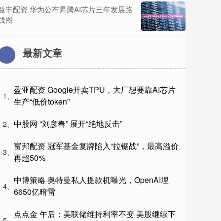
益丰配资 华为公布昇腾AI芯片三年发展路
线图
最新文章
盈亚配资 Google开卖TPU，大厂想要靠AI芯片
1、
生产“低价token”
中股网 “刘彦春” 展开“绝地反击”
2、
富邦配资 冠军基金复牌陷入“拉锯战”，最高溢价
3、
再超50%
中博策略 奥特曼私人提款机曝光，OpenAI埋
4、
6650亿暗雷
点点金 午后：美联储维持利率不变 美股继续下
5、