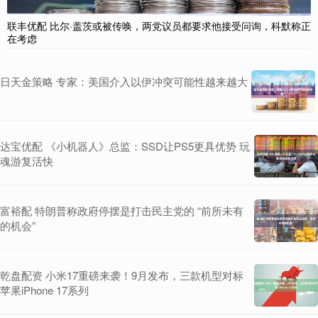
联丰优配 比尔·盖茨或被传唤，两党议员都要求他接受问询，科默称正
在考虑
日天金策略 专家：美国介入以伊冲突可能性越来越大
达宝优配 《小机器人》总监：SSD让PS5更具优势 玩
魂游复活快
富裕配 特朗普称政府停摆是打击民主党的 “前所未有
的机会”
乾盘配资 小米17重磅来袭！9月发布，三款机型对标
苹果iPhone 17系列