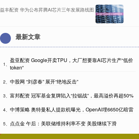
益丰配资 华为公布昇腾AI芯片三年发展路线图
最新文章
盈亚配资 Google开卖TPU，大厂想要靠AI芯片生产“低价
1、
token”
中股网 “刘彦春” 展开“绝地反击”
2、
富邦配资 冠军基金复牌陷入“拉锯战”，最高溢价再超50%
3、
中博策略 奥特曼私人提款机曝光，OpenAI埋6650亿暗雷
4、
点点金 午后：美联储维持利率不变 美股继续下滑
5、