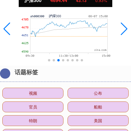
沪深300
4694.44
43.13
0.93%
话题标签
视频
公布
官员
船舶
特朗
美国