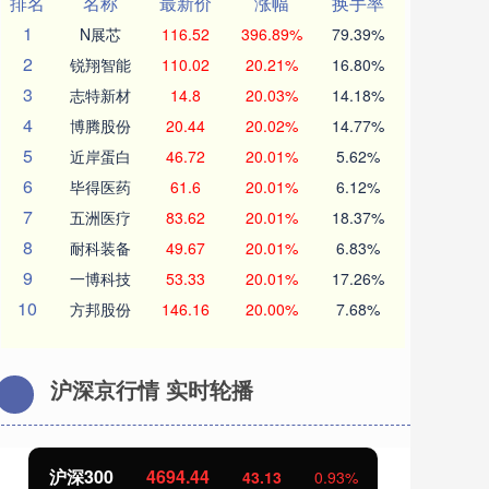
排名
名称
最新价
涨幅
换手率
1
N展芯
116.52
396.89%
79.39%
2
锐翔智能
110.02
20.21%
16.80%
3
志特新材
14.8
20.03%
14.18%
4
博腾股份
20.44
20.02%
14.77%
5
近岸蛋白
46.72
20.01%
5.62%
6
毕得医药
61.6
20.01%
6.12%
7
五洲医疗
83.62
20.01%
18.37%
8
耐科装备
49.67
20.01%
6.83%
9
一博科技
53.33
20.01%
17.26%
10
方邦股份
146.16
20.00%
7.68%
沪深京行情 实时轮播
北证50
1134.24
创
11.37
1.01%