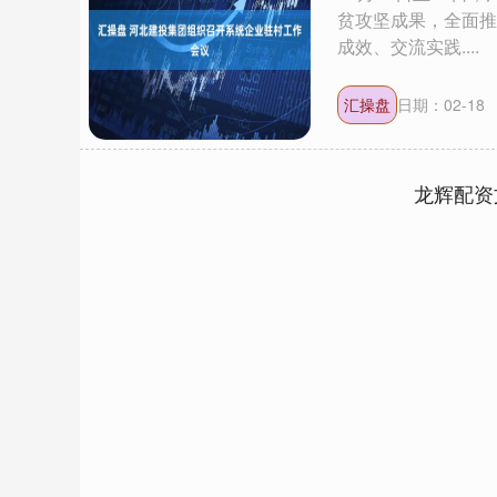
贫攻坚成果，全面推
成效、交流实践....
汇操盘
日期：02-18
龙辉配资
深证成指
14311.01
.68
1.02%
200.89
1