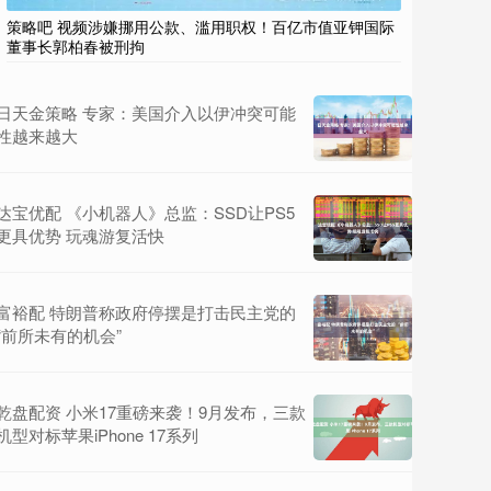
策略吧 视频涉嫌挪用公款、滥用职权！百亿市值亚钾国际
董事长郭柏春被刑拘
日天金策略 专家：美国介入以伊冲突可能
性越来越大
达宝优配 《小机器人》总监：SSD让PS5
更具优势 玩魂游复活快
富裕配 特朗普称政府停摆是打击民主党的
“前所未有的机会”
乾盘配资 小米17重磅来袭！9月发布，三款
机型对标苹果iPhone 17系列