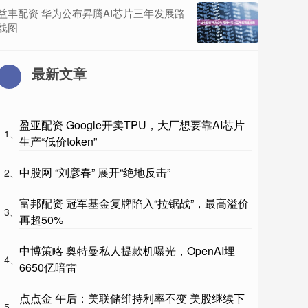
益丰配资 华为公布昇腾AI芯片三年发展路
线图
最新文章
盈亚配资 Google开卖TPU，大厂想要靠AI芯片
1、
生产“低价token”
中股网 “刘彦春” 展开“绝地反击”
2、
富邦配资 冠军基金复牌陷入“拉锯战”，最高溢价
3、
再超50%
中博策略 奥特曼私人提款机曝光，OpenAI埋
4、
6650亿暗雷
点点金 午后：美联储维持利率不变 美股继续下
5、