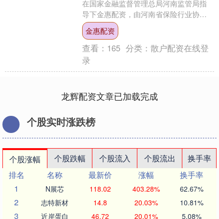
在国家金融监督管理总局河南监管局指
导下金惠配资，由河南省保险行业协会
主办，光大永明人寿等多家金融机构承
金惠配资
办的金融教育宣传进商....
查看：
165
分类：
散户配资在线登
录
龙辉配资文章已加载完成
个股实时涨跌榜
个股跌幅
个股流入
个股流出
换手率
个股涨幅
排名
名称
最新价
涨幅
换手率
1
N展芯
118.02
403.28%
62.67%
2
志特新材
14.8
20.03%
10.81%
3
近岸蛋白
46.72
20.01%
5.08%