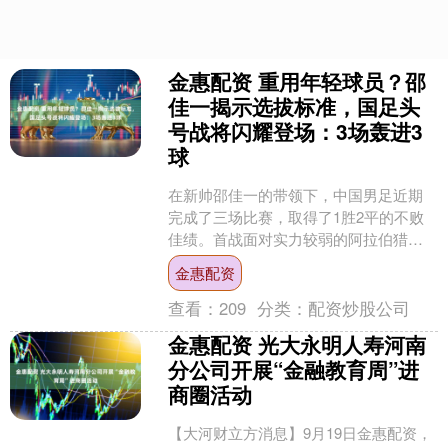
金惠配资 重用年轻球员？邵
佳一揭示选拔标准，国足头
号战将闪耀登场：3场轰进3
球
在新帅邵佳一的带领下，中国男足近期
完成了三场比赛，取得了1胜2平的不败
佳绩。首战面对实力较弱的阿拉伯猎鹰
队，中国队依靠张玉宁和林良铭的出色
金惠配资
发挥，最终2-0轻松取....
查看：
209
分类：
配资炒股公司
金惠配资 光大永明人寿河南
分公司开展“金融教育周”进
商圈活动
【大河财立方消息】9月19日金惠配资，