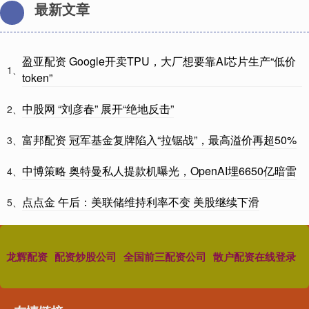
最新文章
盈亚配资 Google开卖TPU，大厂想要靠AI芯片生产“低价
1、
token”
中股网 “刘彦春” 展开“绝地反击”
2、
富邦配资 冠军基金复牌陷入“拉锯战”，最高溢价再超50%
3、
中博策略 奥特曼私人提款机曝光，OpenAI埋6650亿暗雷
4、
点点金 午后：美联储维持利率不变 美股继续下滑
5、
龙辉配资
配资炒股公司
全国前三配资公司
散户配资在线登录