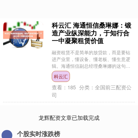
科云汇 海通恒信桑琳娜：锻
造产业纵深能力，于知行合
一中凝聚租赁价值
融资租赁不是简单的放贷款，而是要钻
进产业里，懂设备、懂老板、懂生意逻
辑。海通恒信副总经理桑琳娜的这句
话，是她二十三载行业深耕最质朴的注
科云汇
脚，精准道出了行业本质，也....
查看：
185
分类：
全国前三配资公
司
龙辉配资文章已加载完成
个股实时涨跌榜