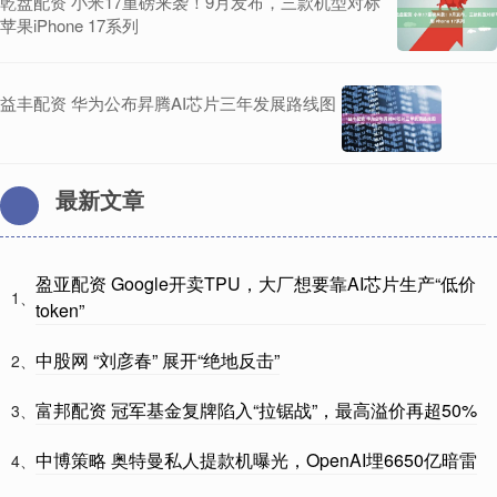
乾盘配资 小米17重磅来袭！9月发布，三款机型对标
苹果iPhone 17系列
益丰配资 华为公布昇腾AI芯片三年发展路线图
最新文章
盈亚配资 Google开卖TPU，大厂想要靠AI芯片生产“低价
1、
token”
中股网 “刘彦春” 展开“绝地反击”
2、
富邦配资 冠军基金复牌陷入“拉锯战”，最高溢价再超50%
3、
中博策略 奥特曼私人提款机曝光，OpenAI埋6650亿暗雷
4、