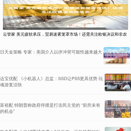
云管家 美元疲软承压，贸易迷雾笼罩市场！还需关注欧银决议和非农
日天金策略 专家：美国介入以伊冲突可能性越来越大
达宝优配 《小机器人》总监：SSD让PS5更具优势 玩
魂游复活快
富裕配 特朗普称政府停摆是打击民主党的 “前所未有
的机会”