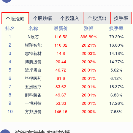
个股跌幅
个股流入
个股流出
换手率
个股涨幅
排名
名称
最新价
涨幅
换手率
1
N展芯
116.52
396.89%
79.39%
2
锐翔智能
110.02
20.21%
16.80%
3
志特新材
14.8
20.03%
14.18%
4
博腾股份
20.44
20.02%
14.77%
5
近岸蛋白
46.72
20.01%
5.62%
6
毕得医药
61.6
20.01%
6.12%
7
五洲医疗
83.62
20.01%
18.37%
8
耐科装备
49.67
20.01%
6.83%
9
一博科技
53.33
20.01%
17.26%
10
方邦股份
146.16
20.00%
7.68%
沪深京行情 实时轮播