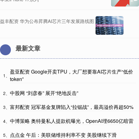
益丰配资 华为公布昇腾AI芯片三年发展路线图
最新文章
盈亚配资 Google开卖TPU，大厂想要靠AI芯片生产“低价
1、
token”
中股网 “刘彦春” 展开“绝地反击”
2、
富邦配资 冠军基金复牌陷入“拉锯战”，最高溢价再超50%
3、
中博策略 奥特曼私人提款机曝光，OpenAI埋6650亿暗雷
4、
点点金 午后：美联储维持利率不变 美股继续下滑
5、