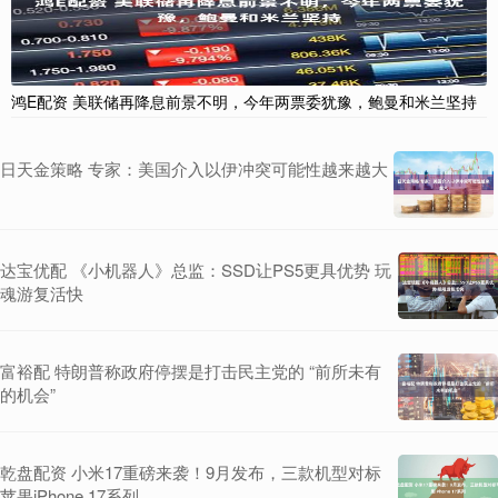
鸿E配资 美联储再降息前景不明，今年两票委犹豫，鲍曼和米兰坚持
日天金策略 专家：美国介入以伊冲突可能性越来越大
达宝优配 《小机器人》总监：SSD让PS5更具优势 玩
魂游复活快
富裕配 特朗普称政府停摆是打击民主党的 “前所未有
的机会”
乾盘配资 小米17重磅来袭！9月发布，三款机型对标
苹果iPhone 17系列