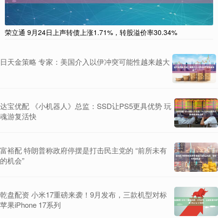
荣立通 9月24日上声转债上涨1.71%，转股溢价率30.34%
日天金策略 专家：美国介入以伊冲突可能性越来越大
达宝优配 《小机器人》总监：SSD让PS5更具优势 玩
魂游复活快
富裕配 特朗普称政府停摆是打击民主党的 “前所未有
的机会”
乾盘配资 小米17重磅来袭！9月发布，三款机型对标
苹果iPhone 17系列