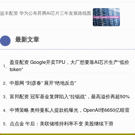
益丰配资 华为公布昇腾AI芯片三年发展路线图
最新文章
盈亚配资 Google开卖TPU，大厂想要靠AI芯片生产“低价
1、
token”
中股网 “刘彦春” 展开“绝地反击”
2、
富邦配资 冠军基金复牌陷入“拉锯战”，最高溢价再超50%
3、
中博策略 奥特曼私人提款机曝光，OpenAI埋6650亿暗雷
4、
点点金 午后：美联储维持利率不变 美股继续下滑
5、