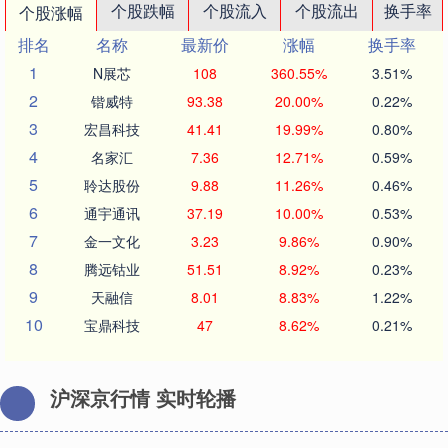
个股跌幅
个股流入
个股流出
换手率
个股涨幅
排名
名称
最新价
涨幅
换手率
1
N展芯
108
360.55%
3.51%
2
锴威特
93.38
20.00%
0.22%
3
宏昌科技
41.41
19.99%
0.80%
4
名家汇
7.36
12.71%
0.59%
5
聆达股份
9.88
11.26%
0.46%
6
通宇通讯
37.19
10.00%
0.53%
7
金一文化
3.23
9.86%
0.90%
8
腾远钴业
51.51
8.92%
0.23%
9
天融信
8.01
8.83%
1.22%
10
宝鼎科技
47
8.62%
0.21%
沪深京行情 实时轮播