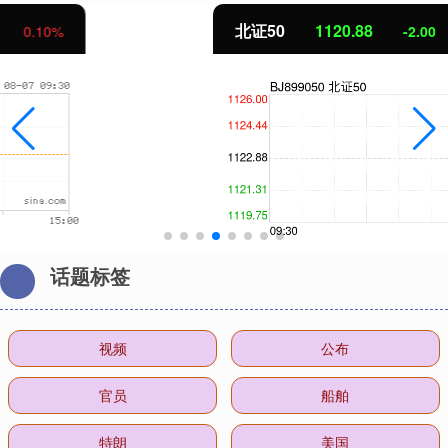
北证50
1120.88
-2.00
-0.18%
话题标签
视频
公布
官员
船舶
特朗
美国