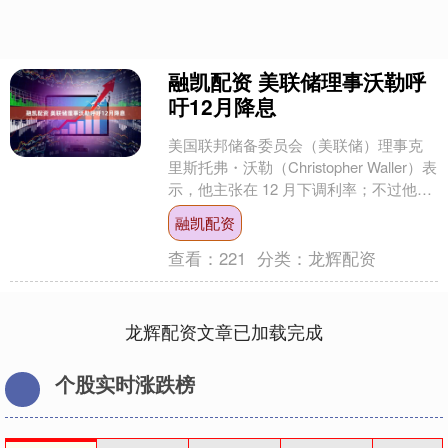
融凯配资 美联储理事沃勒呼
吁12月降息
美国联邦储备委员会（美联储）理事克
里斯托弗・沃勒（Christopher Waller）表
示，他主张在 12 月下调利率；不过他认
为，一旦美联储在明年 1 月获....
融凯配资
查看：
221
分类：
龙辉配资
龙辉配资文章已加载完成
个股实时涨跌榜