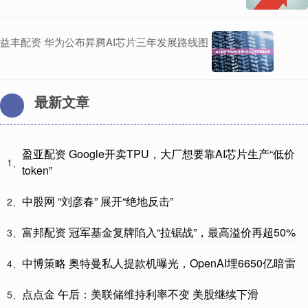
益丰配资 华为公布昇腾AI芯片三年发展路线图
最新文章
盈亚配资 Google开卖TPU，大厂想要靠AI芯片生产“低价
1、
token”
中股网 “刘彦春” 展开“绝地反击”
2、
富邦配资 冠军基金复牌陷入“拉锯战”，最高溢价再超50%
3、
中博策略 奥特曼私人提款机曝光，OpenAI埋6650亿暗雷
4、
点点金 午后：美联储维持利率不变 美股继续下滑
5、