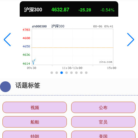
沪深300
4632.87
-25.28
-0.54%
话题标签
视频
公布
船舶
官员
特朗
美国