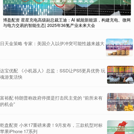
博盈配资 星星充电高级副总裁王迪：AI 赋能新能源，构建充电、微网
与电力交易的智能生态| 2025年36氪产业未来大会
日天金策略 专家：美国介入以伊冲突可能性越来越大
达宝优配 《小机器人》总监：SSD让PS5更具优势 玩
魂游复活快
富裕配 特朗普称政府停摆是打击民主党的 “前所未有
的机会”
乾盘配资 小米17重磅来袭！9月发布，三款机型对标
苹果iPhone 17系列