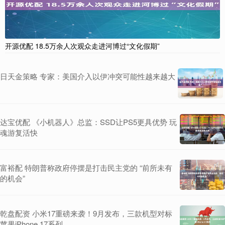
开源优配 18.5万余人次观众走进河博过“文化假期”
日天金策略 专家：美国介入以伊冲突可能性越来越大
达宝优配 《小机器人》总监：SSD让PS5更具优势 玩
魂游复活快
富裕配 特朗普称政府停摆是打击民主党的 “前所未有
的机会”
乾盘配资 小米17重磅来袭！9月发布，三款机型对标
苹果iPhone 17系列