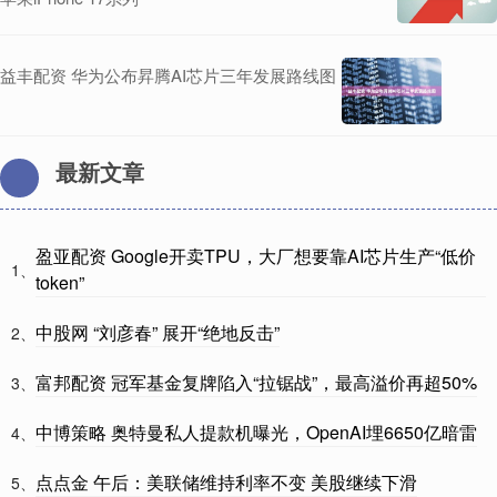
益丰配资 华为公布昇腾AI芯片三年发展路线图
最新文章
盈亚配资 Google开卖TPU，大厂想要靠AI芯片生产“低价
1、
token”
中股网 “刘彦春” 展开“绝地反击”
2、
富邦配资 冠军基金复牌陷入“拉锯战”，最高溢价再超50%
3、
中博策略 奥特曼私人提款机曝光，OpenAI埋6650亿暗雷
4、
点点金 午后：美联储维持利率不变 美股继续下滑
5、