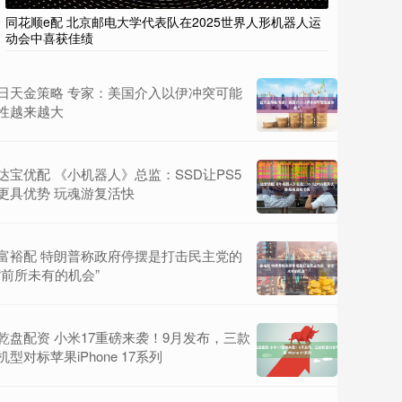
同花顺e配 北京邮电大学代表队在2025世界人形机器人运
动会中喜获佳绩
日天金策略 专家：美国介入以伊冲突可能
性越来越大
达宝优配 《小机器人》总监：SSD让PS5
更具优势 玩魂游复活快
富裕配 特朗普称政府停摆是打击民主党的
“前所未有的机会”
乾盘配资 小米17重磅来袭！9月发布，三款
机型对标苹果iPhone 17系列