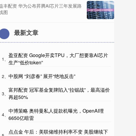
益丰配资 华为公布昇腾AI芯片三年发展路
线图
最新文章
盈亚配资 Google开卖TPU，大厂想要靠AI芯片
1、
生产“低价token”
中股网 “刘彦春” 展开“绝地反击”
2、
富邦配资 冠军基金复牌陷入“拉锯战”，最高溢价
3、
再超50%
中博策略 奥特曼私人提款机曝光，OpenAI埋
4、
6650亿暗雷
点点金 午后：美联储维持利率不变 美股继续下
5、