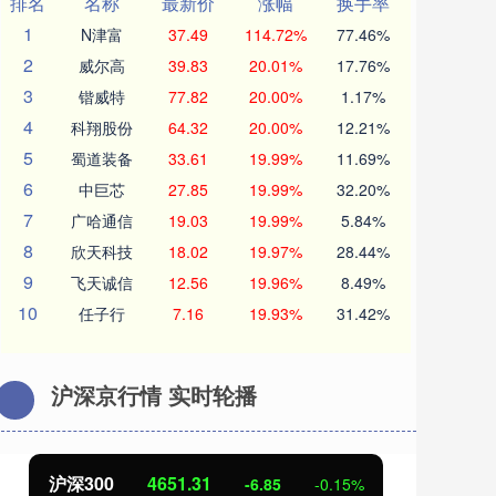
排名
名称
最新价
涨幅
换手率
1
N津富
37.49
114.72%
77.46%
2
威尔高
39.83
20.01%
17.76%
3
锴威特
77.82
20.00%
1.17%
4
科翔股份
64.32
20.00%
12.21%
5
蜀道装备
33.61
19.99%
11.69%
6
中巨芯
27.85
19.99%
32.20%
7
广哈通信
19.03
19.99%
5.84%
8
欣天科技
18.02
19.97%
28.44%
9
飞天诚信
12.56
19.96%
8.49%
10
任子行
7.16
19.93%
31.42%
沪深京行情 实时轮播
沪深300
4651.31
北
-6.85
-0.15%