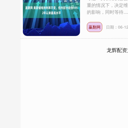
重的情况下，决定维
的影响，同时等待....
赢翻网
日期：06-1
龙辉配资
上证指数
3900.35
00
-0.01%
21.92
0.