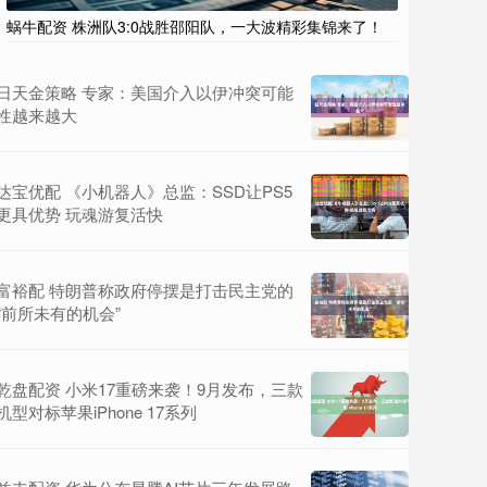
蜗牛配资 株洲队3:0战胜邵阳队，一大波精彩集锦来了！
日天金策略 专家：美国介入以伊冲突可能
性越来越大
达宝优配 《小机器人》总监：SSD让PS5
更具优势 玩魂游复活快
富裕配 特朗普称政府停摆是打击民主党的
“前所未有的机会”
乾盘配资 小米17重磅来袭！9月发布，三款
机型对标苹果iPhone 17系列