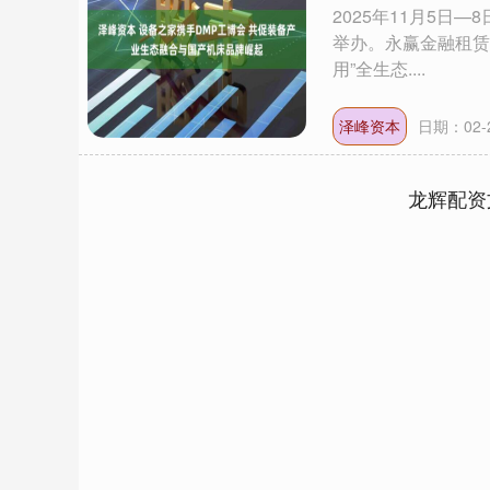
2025年11月5日
举办。永赢金融租赁
用”全生态....
泽峰资本
日期：02-
龙辉配资
深证成指
14311.01
9.68
1.02%
200.89