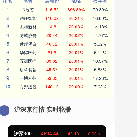
排名
名称
最新价
涨幅
换手率
1
N展芯
116.52
396.89%
79.39%
2
锐翔智能
110.02
20.21%
16.80%
3
志特新材
14.8
20.03%
14.18%
4
博腾股份
20.44
20.02%
14.77%
5
近岸蛋白
46.72
20.01%
5.62%
6
毕得医药
61.6
20.01%
6.12%
7
五洲医疗
83.62
20.01%
18.37%
8
耐科装备
49.67
20.01%
6.83%
9
一博科技
53.33
20.01%
17.26%
10
方邦股份
146.16
20.00%
7.68%
沪深京行情 实时轮播
北证50
1134.24
11.37
1.01%