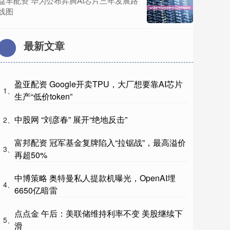
益丰配资 华为公布昇腾AI芯片三年发展路
线图
最新文章
盈亚配资 Google开卖TPU，大厂想要靠AI芯片
1、
生产“低价token”
中股网 “刘彦春” 展开“绝地反击”
2、
富邦配资 冠军基金复牌陷入“拉锯战”，最高溢价
3、
再超50%
中博策略 奥特曼私人提款机曝光，OpenAI埋
4、
6650亿暗雷
点点金 午后：美联储维持利率不变 美股继续下
5、
滑