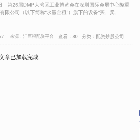
—8日，第26届DMP大湾区工业博览会在深圳国际会展中心隆重
有限公司（以下简称“永赢金租”）旗下的设备“买、卖、
查看：
80
分类：
配资炒股公司
27
来源：汇巨福配资平台
文章已加载完成
沪深300
4694.44
1.42%
43.13
0.93%