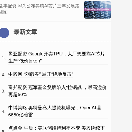
益丰配资 华为公布昇腾AI芯片三年发展路
线图
最新文章
盈亚配资 Google开卖TPU，大厂想要靠AI芯片
1、
生产“低价token”
中股网 “刘彦春” 展开“绝地反击”
2、
富邦配资 冠军基金复牌陷入“拉锯战”，最高溢价
3、
再超50%
中博策略 奥特曼私人提款机曝光，OpenAI埋
4、
6650亿暗雷
点点金 午后：美联储维持利率不变 美股继续下
5、