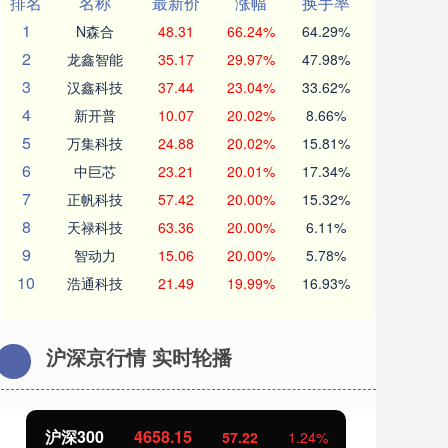
排名
名称
最新价
涨幅
换手率
1
N森合
48.31
66.24%
64.29%
2
龙鑫智能
35.17
29.97%
47.98%
3
汉鑫科技
37.44
23.04%
33.62%
4
新开普
10.07
20.02%
8.66%
5
万集科技
24.88
20.02%
15.81%
6
中巨芯
23.21
20.01%
17.34%
7
正帆科技
57.42
20.00%
15.32%
8
天禄科技
63.36
20.00%
6.11%
9
智动力
15.06
20.00%
5.78%
10
浩通科技
21.49
19.99%
16.93%
沪深京行情 实时轮播
沪深300
4658.15
北
57.22
1.24%