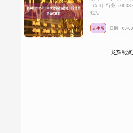
（xjn）行业（00
包括....
真牛所
日期：03-0
龙辉配资
上证指数
3878.43
.00
2.60%
56.15
1.