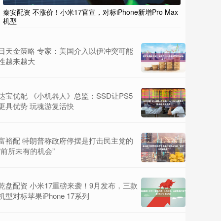
秦安配资 不涨价！小米17官宣，对标iPhone新增Pro Max
机型
日天金策略 专家：美国介入以伊冲突可能
性越来越大
达宝优配 《小机器人》总监：SSD让PS5
更具优势 玩魂游复活快
富裕配 特朗普称政府停摆是打击民主党的
“前所未有的机会”
乾盘配资 小米17重磅来袭！9月发布，三款
机型对标苹果iPhone 17系列