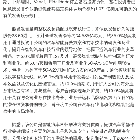
期、中邮理财、Vandi、Fidelidade订立基石投资协议，基石投资者已
同意按发售价认购或促使其指定实体认购总额约1.071亿美元可购买的
有关发售股份数目。
假设发售量调整权及超额配股权未获行使，并假设发售价为每股
股份23.60港元，预计全球发售净筹约34.585亿港元。约35.0%预期将
用于通过投资于公司的汽车智能解决方案和前沿技术的研发和商业
化，提升在智能汽车科技行业的领导地位，把握下游汽车行业的变革
机遇。约5.0%预期将用于L2+及以上高级智能驾驶的域控制器的研发
和商业化。约5.0%预期将用于开发及商业化5G-A/5.5G智能网联技
术，包括一系列基于5G-V2X联网解决方案的V2X产品，通信模块和集
成数字智能天线。约35.0%预期将用于改善公司的生产制造能力及成
本效益以及优化供应链管理。约10.0%预期将用于扩大公司的海外业
务市场占有率，并与整车厂客户合作实现海外扩展。约10.0%预期将
用于具有与公司业务在技术专长、业务营运和品牌概况方面互补的标
的潜在投资和併购机会，旨在巩固公司在汽车行业电动化和智能化趋
势中的市场地位。
据悉，该公司是智能汽车科技解决方案提供商，提供汽车零部件
行业关键领域（主要为汽车电子和汽车安全）的先进产品和解决方
案。公司的业务专注于汽车零部件的研发、制造和销售，于2024年全