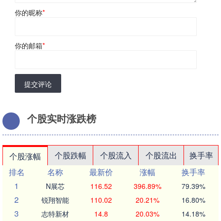
你的昵称
*
你的邮箱
*
提交评论
个股实时涨跌榜
个股跌幅
个股流入
个股流出
换手率
个股涨幅
排名
名称
最新价
涨幅
换手率
1
N展芯
116.52
396.89%
79.39%
2
锐翔智能
110.02
20.21%
16.80%
3
志特新材
14.8
20.03%
14.18%