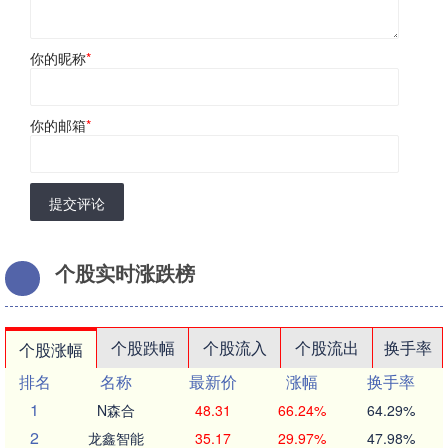
你的昵称
*
你的邮箱
*
提交评论
个股实时涨跌榜
个股跌幅
个股流入
个股流出
换手率
个股涨幅
排名
名称
最新价
涨幅
换手率
1
N森合
48.31
66.24%
64.29%
2
龙鑫智能
35.17
29.97%
47.98%