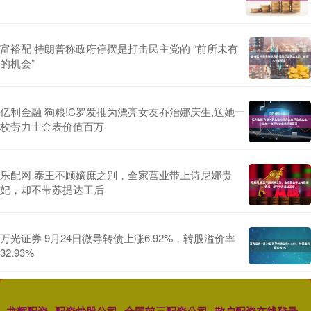
富裕配 特朗普称政府停摆是打击民主党的 “前所未有
的机会”
亿利金融 狗粮!C罗发推为漂亮女友乔治娜庆生,送她一
枚劳力士金表价值百万
乐配网 泰王不顾嫡庶之别，全家营业带上诗尼娜贵
妃，却不带苏提达王后
万光证券 9月24日微导转债上涨6.92%，转股溢价率
32.93%
龙辉配资
配资炒股公司
全国前三配资公司
散户配资在线登录