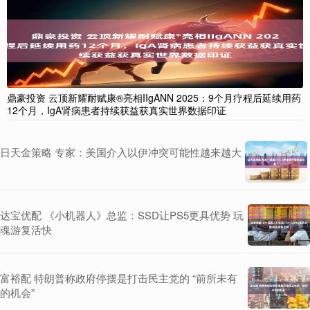
鼎豪投资 云顶新耀耐赋康®亮相IIgANN 2025：9个月疗程后延续用药
12个月，IgA肾病患者持续获益获真实世界数据印证
日天金策略 专家：美国介入以伊冲突可能性越来越大
达宝优配 《小机器人》总监：SSD让PS5更具优势 玩
魂游复活快
富裕配 特朗普称政府停摆是打击民主党的 “前所未有
的机会”