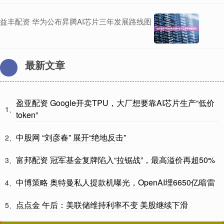
益丰配资 华为公布昇腾AI芯片三年发展路线图
最新文章
盈亚配资 Google开卖TPU，大厂想要靠AI芯片生产“低价
1、
token”
中股网 “刘彦春” 展开“绝地反击”
2、
富邦配资 冠军基金复牌陷入“拉锯战”，最高溢价再超50%
3、
中博策略 奥特曼私人提款机曝光，OpenAI埋6650亿暗雷
4、
点点金 午后：美联储维持利率不变 美股继续下滑
5、