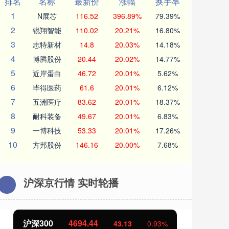
排名
名称
最新价
涨幅
换手率
1
N展芯
116.52
396.89%
79.39%
2
锐翔智能
110.02
20.21%
16.80%
3
志特新材
14.8
20.03%
14.18%
4
博腾股份
20.44
20.02%
14.77%
5
近岸蛋白
46.72
20.01%
5.62%
6
毕得医药
61.6
20.01%
6.12%
7
五洲医疗
83.62
20.01%
18.37%
8
耐科装备
49.67
20.01%
6.83%
9
一博科技
53.33
20.01%
17.26%
10
方邦股份
146.16
20.00%
7.68%
沪深京行情 实时轮播
北证50
1134.24
创
11.37
1.01%