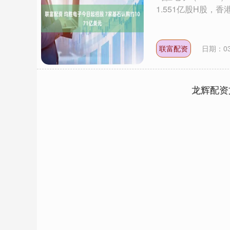
1.551亿股H股，香
联富配资
日期：03
龙辉配资
深证成指
14311.01
.68
1.02%
200.89
1