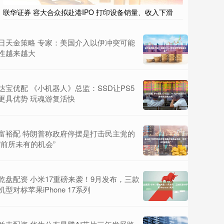
联华证券 容大合众拟赴港IPO 打印设备销量、收入下滑
日天金策略 专家：美国介入以伊冲突可能
性越来越大
达宝优配 《小机器人》总监：SSD让PS5
更具优势 玩魂游复活快
富裕配 特朗普称政府停摆是打击民主党的
“前所未有的机会”
乾盘配资 小米17重磅来袭！9月发布，三款
机型对标苹果iPhone 17系列