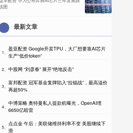
益丰配资 华为公布昇腾AI芯片三年发展路
线图
最新文章
盈亚配资 Google开卖TPU，大厂想要靠AI芯片
1、
生产“低价token”
中股网 “刘彦春” 展开“绝地反击”
2、
富邦配资 冠军基金复牌陷入“拉锯战”，最高溢价
3、
再超50%
中博策略 奥特曼私人提款机曝光，OpenAI埋
4、
6650亿暗雷
点点金 午后：美联储维持利率不变 美股继续下
5、
滑