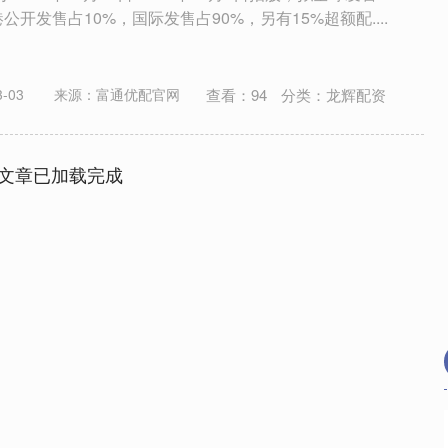
港公开发售占10%，国际发售占90%，另有15%超额配....
查看：
94
分类：
龙辉配资
-03
来源：富通优配官网
文章已加载完成
沪深300
4694.44
.42%
43.13
0.93%